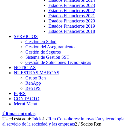
Estados Financieros 2024
Estados Financieros 2023
Estados Financieros 2022
Estados Financieros 2021
Estados Financieros 2020
Estados Financieros 2019
Estados Financieros 2018
SERVICIOS
Gestión en Salud
Gestión del Aseguramiento
Gestión de Seguros
Sistema de Gestión SST
Gestión de Soluciones Tecnológicas
NOTICIAS
NUESTRAS MARCAS
Grupo Ren
RenApp
Ren IPS
PQRS
CONTACTO
Menú
Menú
Últimas entradas
Usted está aquí:
Inicio
1
/
Ren Consultores: innovación y tecnología
al servicio de la sociedad y las empresas
2
/
Socios Ren