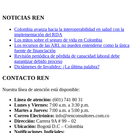
NOTICIAS REN
Colombia avanza hacia la interoperabilidad en salud con la
implementación del RDA
Los mitos sobre el seguro de vida en Colombia
Los recursos de las ARL no pueden entenderse como la única
fuente de financiación
Revisión periódica de pérdida de capacidad laboral debe
garantizar debido proceso
Dictámenes de Invalidez: ¿La última palabra?
CONTACTO REN
Nuestra línea de atención está disponible:
Línea de atención:
(601) 741 80 31
Lunes y Viernes:
7:00 a.m. a 3:30 p.m.
Martes a Jueves:
7:00 a.m. a 5:00 p.m.
Correo Electrónico:
info@renconsultores.com.co
Dirección:
Carrera 9A # 99 – 02
Ubicación:
Bogotá D.C – Colombia
Notificaciones Judiciales: