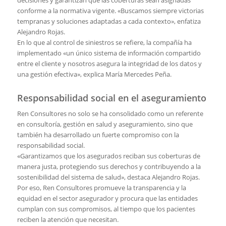
decisiones y garantizan que las coberturas sean asignadas
conforme a la normativa vigente. «Buscamos siempre victorias
tempra­nas y soluciones adaptadas a cada con­texto», enfatiza
Alejandro Rojas.
En lo que al control de siniestros se re­fiere, la compañía ha
implementado «un único sistema de información compar­tido
entre el cliente y nosotros asegura la integridad de los datos y
una gestión efectiva», explica María Mercedes Peña.
Responsabilidad social en el aseguramiento
Ren Consultores no solo se ha conso­lidado como un referente
en consultoría, gestión en salud y aseguramiento, sino que
también ha desarrollado un fuerte compromiso con la
responsabilidad social.
«Garantizamos que los asegurados re­ciban sus coberturas de
manera justa, protegiendo sus derechos y contribu­yendo a la
sostenibilidad del sistema de salud», destaca Alejandro Rojas.
Por eso, Ren Consultores promueve la transparencia y la
equidad en el sector asegurador y procura que las entidades
cumplan con sus compromisos, al tiem­po que los pacientes
reciben la atención que necesitan.