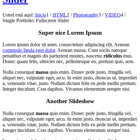
Usted está aquí:
Inicio
1
/
HTML
2
/
Photography
3
/
VIDEO
4
/
Single Portfolio: Fullscreen Slider
Super nice Lorem Ipsum
Lorem ipsum dolor sit amet, consectetuer adipiscing elit. Aenean
commodo ligula eget dolor
. Aenean massa. Cum sociis natoque
penatibus et magnis dis parturient montes, nascetur
ridiculus
mus.
Donec quam felis, ultricies nec, pellentesque eu, pretium quis, sem.
Nulla consequat
massa
quis enim. Donec pede justo, fringilla vel,
aliquet nec, vulputate eget, arcu. In enim justo, rhoncus ut, imperdiet
a, venenatis vitae, justo. Nullam dictum felis eu pede mollis pretium.
Integer tincidunt. Cras dapibus. Vivamus elementum semper nisi.
Another Slideshow
Nulla consequat
massa
quis enim. Donec pede justo, fringilla vel,
aliquet nec, vulputate eget, arcu. In enim justo, rhoncus ut, imperdiet
a, venenatis vitae, justo. Nullam dictum felis eu pede mollis pretium.
Integer tincidunt. Cras dapibus. Vivamus elementum semper nisi.