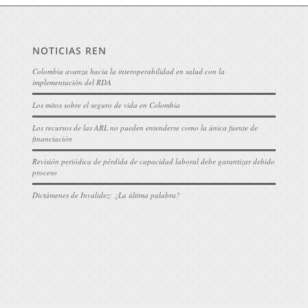
NOTICIAS REN
Colombia avanza hacia la interoperabilidad en salud con la
implementación del RDA
Los mitos sobre el seguro de vida en Colombia
Los recursos de las ARL no pueden entenderse como la única fuente de
financiación
Revisión periódica de pérdida de capacidad laboral debe garantizar debido
proceso
Dictámenes de Invalidez: ¿La última palabra?