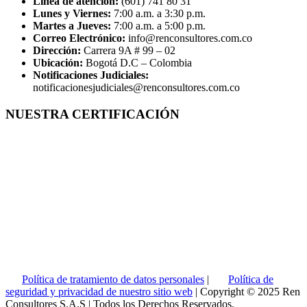
Línea de atención:
(601) 741 80 31
Lunes y Viernes:
7:00 a.m. a 3:30 p.m.
Martes a Jueves:
7:00 a.m. a 5:00 p.m.
Correo Electrónico:
info@renconsultores.com.co
Dirección:
Carrera 9A # 99 – 02
Ubicación:
Bogotá D.C – Colombia
Notificaciones Judiciales:
notificacionesjudiciales@renconsultores.com.co
NUESTRA CERTIFICACIÓN
Política de tratamiento de datos personales
|
Política de
seguridad y privacidad de nuestro sitio web
| Copyright © 2025 Ren
Consultores S.A.S | Todos los Derechos Reservados.