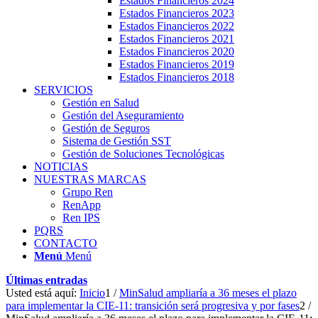
Estados Financieros 2024
Estados Financieros 2023
Estados Financieros 2022
Estados Financieros 2021
Estados Financieros 2020
Estados Financieros 2019
Estados Financieros 2018
SERVICIOS
Gestión en Salud
Gestión del Aseguramiento
Gestión de Seguros
Sistema de Gestión SST
Gestión de Soluciones Tecnológicas
NOTICIAS
NUESTRAS MARCAS
Grupo Ren
RenApp
Ren IPS
PQRS
CONTACTO
Menú
Menú
Últimas entradas
Usted está aquí:
Inicio
1
/
MinSalud ampliaría a 36 meses el plazo
para implementar la CIE-11: transición será progresiva y por fases
2
/